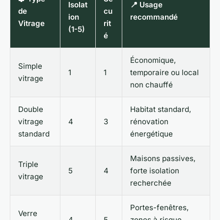
Isolat
📍 Usage
de
cu
ion
recommandé
Vitrage
rit
(1-5)
é
Économique,
Simple
1
1
temporaire ou local
vitrage
non chauffé
Double
Habitat standard,
vitrage
4
3
rénovation
standard
énergétique
Maisons passives,
Triple
5
4
forte isolation
vitrage
recherchée
Portes-fenêtres,
Verre
4
5
zones à risque