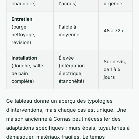
chaudière)
l'accès)
urgence
Entretien
(purge,
Faible à
48 à 72h
nettoyage,
moyenne
révision)
Installation
Élevée
Sur devis,
(douche, salle
(intégration
de 1 à 5
de bain
électrique,
jours
complète)
étanchéité)
Ce tableau donne un aperçu des typologies
d’interventions, mais chaque cas est unique. Une
maison ancienne à Cornas peut nécessiter des
adaptations spécifiques : murs épais, tuyauteries à
démasquer, matériaux fragiles. Le temps