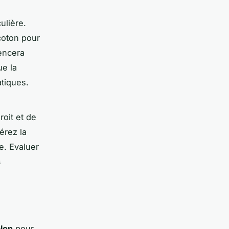
ulière.
coton pour
uencera
ue la
atiques.
roit et de
érez la
e. Evaluer
s
alon
pour