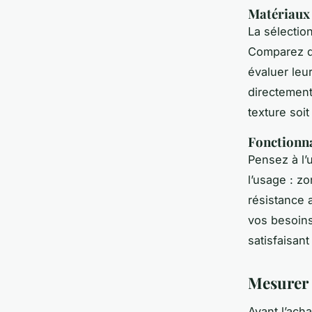
Matériaux 
La sélectio
Comparez di
évaluer leu
directement 
texture soi
Fonctionna
Pensez à l’
l’usage : z
résistance a
vos besoins
satisfaisant
Mesurer l
Avant l’acha