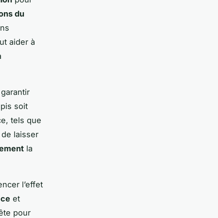
ons du
ans
ut aider à
a
 garantir
pis soit
e, tels que
 de laisser
lement
la
ncer l’effet
èce
et
tête pour