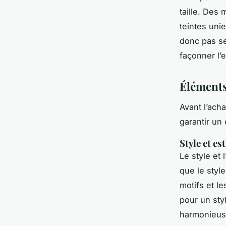
taille. Des
teintes uni
donc pas se
façonner l’
Éléments
Avant l’ach
garantir un 
Style et es
Le style et 
que le styl
motifs et l
pour un sty
harmonieuse