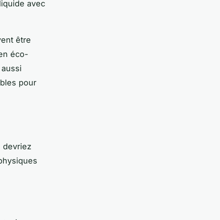
iquide avec
ent être
ien éco-
 aussi
ibles pour
 devriez
 physiques