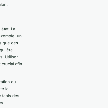
alon.
 état. La
exemple, un
is que des
gulière
s. Utiliser
crucial afin
tation du
te la
e tapis des
es