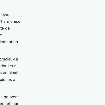
ative.
 s’harmonise
tte de
ne
idement un
cruciaux à
e douceur
ts ambiants.
 pièces à
Ils peuvent
ent et leur