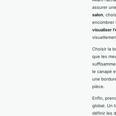
assurer une
salon
, choi
encombrer l
visualiser 
visuellemen
Choisir la b
que les meu
suffisammen
le canapé et
une bordure
pièce.
Enfin, prend
global. Un 
définir les