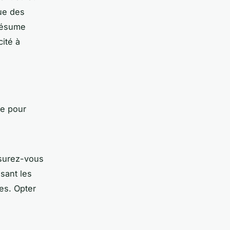
ue des
résume
ité à
te pour
Assurez-vous
sant les
es. Opter