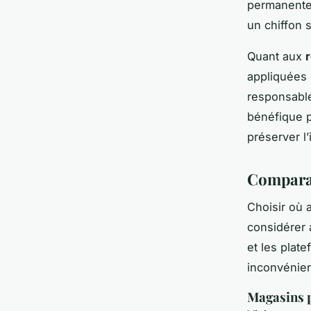
permanente
un chiffon 
Quant aux
appliquées p
responsable
bénéfique p
préserver l’
Comparai
Choisir où 
considérer 
et les plat
inconvénien
Magasins p