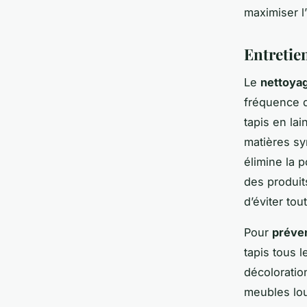
maximiser l
Entretien
Le
nettoyag
fréquence d
tapis en la
matières sy
élimine la p
des produit
d’éviter tou
Pour
préve
tapis tous l
décoloratio
meubles lou