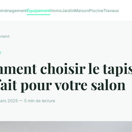
éménagement
Équipement
Immo
Jardin
Maison
Piscine
Travaux
ement
T
ent choisir le tapi
ait pour votre salon
ars 2025 — 5 min de lecture