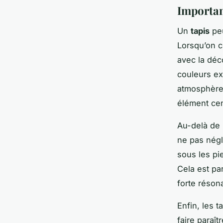
Importan
Un
tapis
peu
Lorsqu’on c
avec la déco
couleurs ex
atmosphère 
élément cen
Au-delà de 
ne pas négl
sous les pi
Cela est pa
forte réson
Enfin, les 
faire paraî