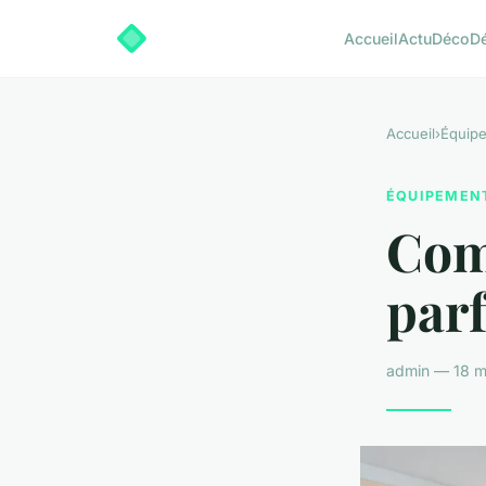
Accueil
Actu
Déco
D
Accueil
›
Équip
ÉQUIPEMEN
Comm
parf
admin — 18 m