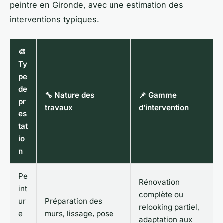
peintre en Gironde, avec une estimation des
interventions typiques.
🎨
Ty
pe
de
🔧 Nature des
📌 Gamme
pr
travaux
d’intervention
es
tat
io
n
Pe
Rénovation
int
complète ou
ur
Préparation des
relooking partiel,
e
murs, lissage, pose
adaptation aux