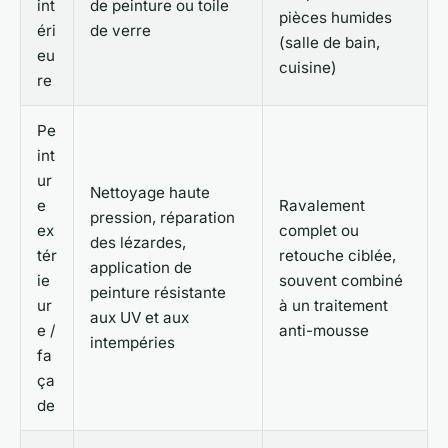
int
de peinture ou toile
pièces humides
éri
de verre
(salle de bain,
eu
cuisine)
re
Pe
int
ur
Nettoyage haute
e
Ravalement
pression, réparation
ex
complet ou
des lézardes,
tér
retouche ciblée,
application de
ie
souvent combiné
peinture résistante
ur
à un traitement
aux UV et aux
e /
anti-mousse
intempéries
fa
ça
de